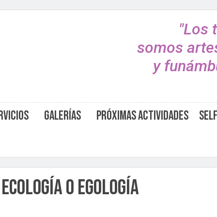
"Los 
somos arte
y funámbu
rvicios
Galerías
Próximas Actividades
Sel
 Ecología o egología