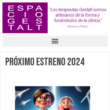
"Los terapeutas Gestalt somos
artesanos de la forma y
funámbulos de la clínica."
Nieves y Pedro
Próximo Estreno 2024