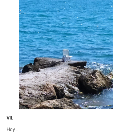
VII
.
Hoy…