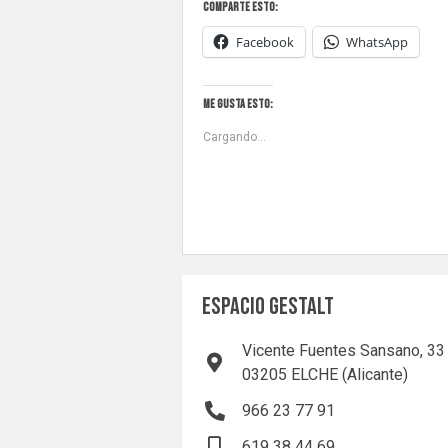
Comparte esto:
Facebook
WhatsApp
Me gusta esto:
Cargando...
ESPACIO GESTALT
Vicente Fuentes Sansano, 33
03205 ELCHE (Alicante)
966 23 77 91
619 38 44 69