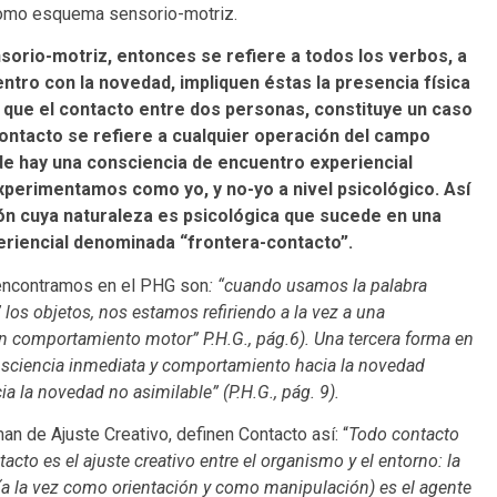
omo esquema sensorio-motriz.
orio-motriz, entonces se refiere a todos los verbos, a
tro con la novedad, impliquen éstas la presencia física
 que el contacto entre dos personas, constituye un caso
 contacto se refiere a cualquier operación del campo
 hay una consciencia de encuentro experiencial
perimentamos como yo, y no-yo a nivel psicológico. Así
ón cuya naturaleza es psicológica que sucede en una
riencial denominada “frontera-contacto”.
 encontramos en el PHG son
: “cuando usamos la palabra
los objetos, nos estamos refiriendo a la vez a una
n comportamiento motor” P.H.G., pág.6). Una tercera forma en
onsciencia inmediata y comportamiento hacia la novedad
a la novedad no asimilable” (P.H.G., pág. 9).
man de Ajuste Creativo, definen Contacto así: “
Todo contacto
cto es el ajuste creativo entre el organismo y el entorno: la
a la vez como orientación y como manipulación) es el agente