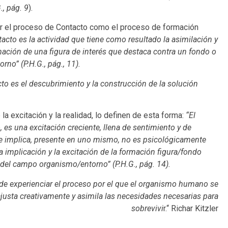
., pág. 9
).
r el proceso de Contacto como el proceso de formación
tacto es la actividad que tiene como resultado la asimilación y
rmación de una figura de interés que destaca contra un fondo o
no” (P.H.G., pág., 11).
cto es el descubrimiento y la construcción de la solución
 la excitación y la realidad, lo definen de esta forma:
“El
, es una excitación creciente, llena de sentimiento y de
 me implica, presente en uno mismo, no es psicológicamente
 la implicación y la excitación de la formación figura/fondo
 del campo organismo/entorno” (P.H.G., pág. 14).
o de experienciar el proceso por el que el organismo humano se
 ajusta creativamente y asimila las necesidades necesarias para
sobrevivi
r.“ Richar Kitzler