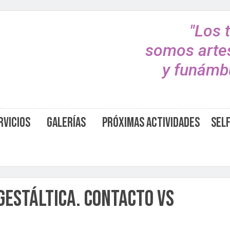
"Los 
somos arte
y funámbu
rvicios
Galerías
Próximas Actividades
Sel
Gestáltica. Contacto VS