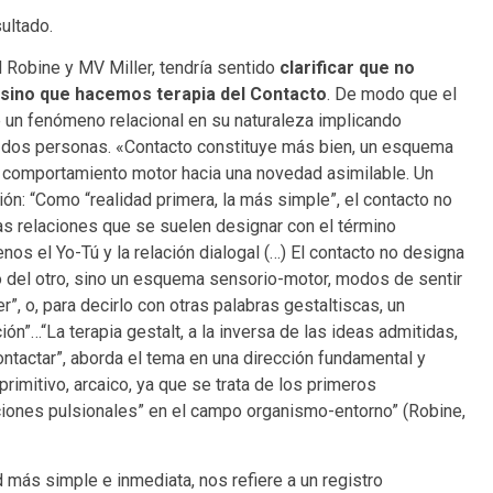
sultado.
Robine y MV Miller, tendría sentido
clarificar que no
 sino que hacemos terapia del Contacto
. De modo que el
 un fenómeno relacional en su naturaleza implicando
 dos personas. «Contacto constituye más bien, un esquema
y comportamiento motor hacia una novedad asimilable. Un
n: “Como “realidad primera, la más simple”, el contacto no
las relaciones que se suelen designar con el término
enos el Yo-Tú y la relación dialogal (…) El contacto no designa
 o del otro, sino un esquema sensorio-motor, modos de sentir
r”, o, para decirlo con otras palabras gestaltiscas, un
ón”…“La terapia gestalt, a la inversa de las ideas admitidas,
contactar”, aborda el tema en una dirección fundamental y
primitivo, arcaico, ya que se trata de los primeros
iones pulsionales” en el campo organismo-entorno” (Robine,
d más simple e inmediata, nos refiere a un registro