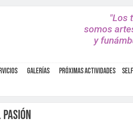
"Los 
somos arte
y funámbu
rvicios
Galerías
Próximas Actividades
Sel
. Pasión