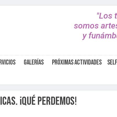
"Los 
somos arte
y funámbu
rvicios
Galerías
Próximas Actividades
Sel
icas. ¡Qué perdemos!