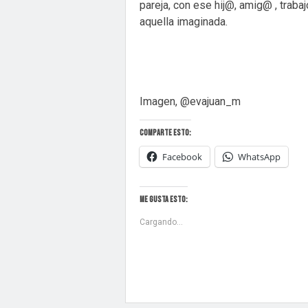
pareja, con ese hij@, amig@ , traba
aquella imaginada.
Imagen, @evajuan_m
Comparte esto:
Facebook
WhatsApp
Me gusta esto:
Cargando...