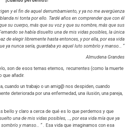
¡
Cuándo perdemos!
rigen y el fin de aquel derrumbamiento, y ya no me avergüenza
i blanda ni tonta por ello. Tardé años en comprender que con él
ue su cuerpo, más que su voz y que su nombre, más que sus
ernando se había disuelto una de mis vidas posibles, la única
az de elegir libremente hasta entonces, y por ella, por esa vida
ue ya nunca sería, guardaba yo aquel luto sombrío y manso… “
Almudena Grandes
uelo, son de esos temas eternos, recurrentes (como la muerte
 que añadir.
a, cuando un trabajo o un amig@ nos despiden, cuando
ente deteriorada por una enfermedad, una ilusión, una pareja,
s bello y claro a cerca de qué es lo que perdemos y que
suelto una de mis vidas posibles, …, por esa vida mía que ya
o sombrío y manso… “ .
Esa vida que imaginamos con esa