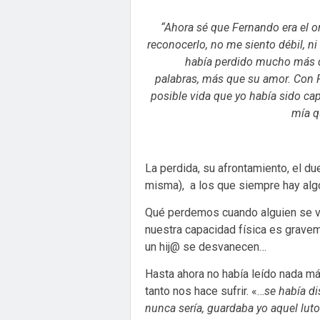
“Ahora sé que Fernando era el o
reconocerlo, no me siento débil, n
había perdido mucho más q
palabras, más que su amor. Con F
posible vida que yo había sido cap
mía q
La perdida, su afrontamiento, el d
misma), a los que siempre hay algo
Qué perdemos cuando alguien se v
nuestra capacidad física es gravem
un hij@ se desvanecen…
Hasta ahora no había leído nada má
tanto nos hace sufrir. «…
se había di
nunca sería, guardaba yo aquel lut