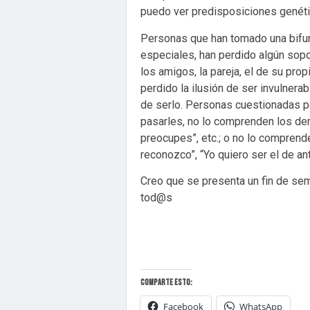
puedo ver predisposiciones genétic
Personas que han tomado una bifur
especiales, han perdido algún soporte
los amigos, la pareja, el de su pr
perdido la ilusión de ser invulner
de serlo. Personas cuestionadas p
pasarles, no lo comprenden los demá
preocupes”, etc.; o no lo compren
reconozco”, “Yo quiero ser el de an
Creo que se presenta un fin de sem
tod@s
Comparte esto:
Facebook
WhatsApp