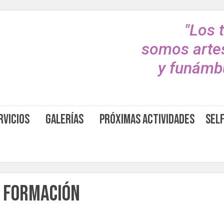
"Los 
somos arte
y funámbu
rvicios
Galerías
Próximas Actividades
Sel
e formación